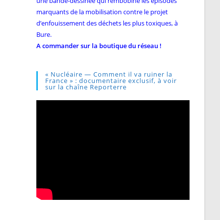
une bande-dessinée qui rembobine les épisodes
marquants de la mobilisation contre le projet
d’enfouissement des déchets les plus toxiques, à
Bure.
A commander sur la boutique du réseau !
« Nucléaire — Comment il va ruiner la
France » : documentaire exclusif, à voir
sur la chaîne Reporterre