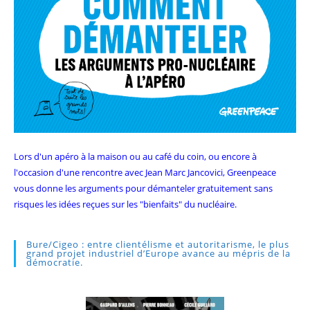
Lors d'un apéro à la maison ou au café du coin, ou encore à
l'occasion d'une rencontre avec Jean Marc Jancovici, Greenpeace
vous donne les arguments pour démanteler gratuitement sans
risques les idées reçues sur les "bienfaits" du nucléaire.
Bure/Cigeo : entre clientélisme et autoritarisme, le plus
grand projet industriel d’Europe avance au mépris de la
démocratie.